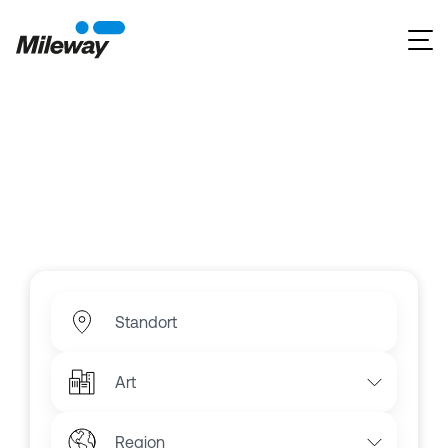
Gewerbeimmobilien zur
Miete entdecken
Wählen Sie aus zahlreichen Industrieimmobilien,
Lagerhallen und Büroflächen an den besten urbanen
Standorten in Deutschland.
Standort
Art
Region