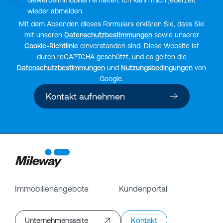
wieder abmelden.
Mit dem Absenden dieses Formulars erklären Sie, dass Sie
mit unseren
Datenschutzbestimmungen
sowie unserer
Cookie-Richtlinie
einverstanden sind. Diese Website ist
durch reCAPTCHA geschützt, und es gelten die
Datenschutzbestimmungen
und
Nutzungsbedingungen
von
Google.
Kontakt aufnehmen
Immobilienangebote
Kundenportal
Unternehmensseite
Kontakt