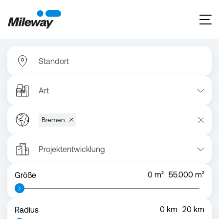
Standort
Art
Bremen
Projektentwicklung
0
m²
55.000
m²
Größe
0
km
20
km
Radius