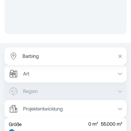
Art
Region
Projektentwicklung
0
m²
55.000
m²
Größe