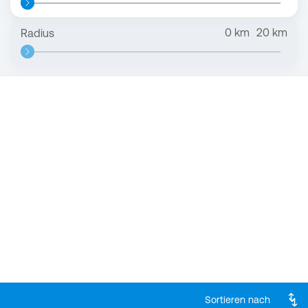
0
km
20
km
Radius