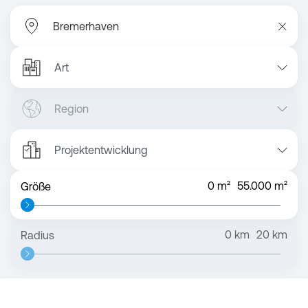
Art
Region
Projektentwicklung
0
m²
55.000
m²
Größe
0
km
20
km
Radius