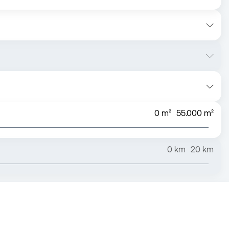
0
m²
55.000
m²
0
km
20
km