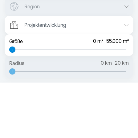
Region
Projektentwicklung
0
m²
55.000
m²
Größe
0
km
20
km
Radius