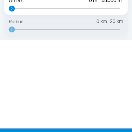
0
m²
55.000
m²
Größe
0
km
20
km
Radius