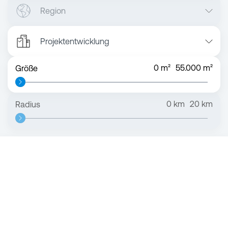
Region
Projektentwicklung
0
m²
55.000
m²
Größe
0
km
20
km
Radius