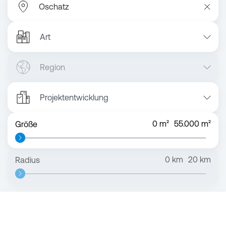
Art
Region
Projektentwicklung
0
m²
55.000
m²
Größe
0
km
20
km
Radius