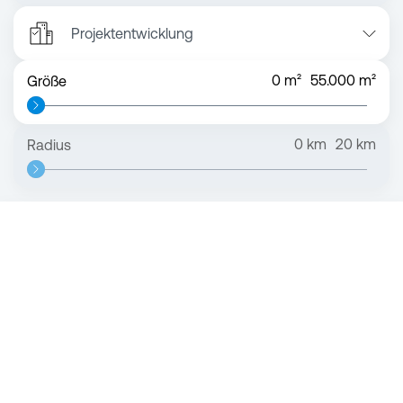
Projektentwicklung
0
m²
55.000
m²
Größe
0
km
20
km
Radius