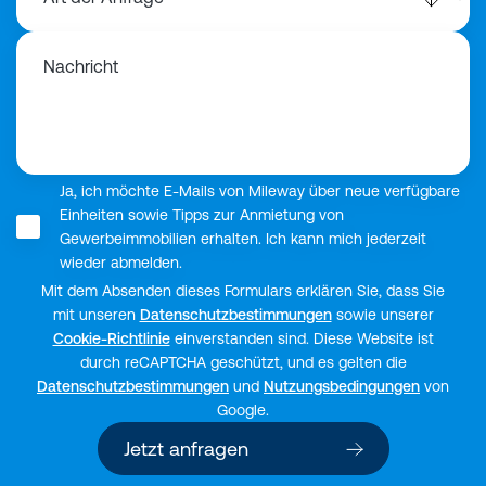
Nachricht
Ja, ich möchte E-Mails von Mileway über neue verfügbare
Einheiten sowie Tipps zur Anmietung von
Gewerbeimmobilien erhalten. Ich kann mich jederzeit
wieder abmelden.
Mit dem Absenden dieses Formulars erklären Sie, dass Sie
mit unseren
Datenschutzbestimmungen
sowie unserer
Cookie-Richtlinie
einverstanden sind. Diese Website ist
durch reCAPTCHA geschützt, und es gelten die
Datenschutzbestimmungen
und
Nutzungsbedingungen
von
Google.
Jetzt anfragen