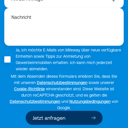
Nachricht
Ja, ich möchte E-Mails von Mileway über neue verfügbare
Einheiten sowie Tipps zur Anmietung von
Gewerbeimmobilien erhalten. Ich kann mich jederzeit
wieder abmelden.
Mit dem Absenden dieses Formulars erklären Sie, dass Sie
mit unseren
Datenschutzbestimmungen
sowie unserer
Cookie-Richtlinie
einverstanden sind. Diese Website ist
durch reCAPTCHA geschützt, und es gelten die
Datenschutzbestimmungen
und
Nutzungsbedingungen
von
Google.
Jetzt anfragen