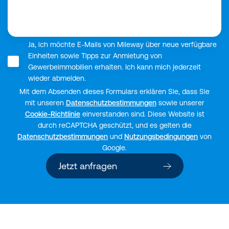
Ja, ich möchte E-Mails von Mileway über neue verfügbare
Einheiten sowie Tipps zur Anmietung von
Gewerbeimmobilien erhalten. Ich kann mich jederzeit
wieder abmelden.
Mit dem Absenden dieses Formulars erklären Sie, dass Sie
mit unseren
Datenschutzbestimmungen
sowie unserer
Cookie-Richtlinie
einverstanden sind. Diese Website ist
durch reCAPTCHA geschützt, und es gelten die
Datenschutzbestimmungen
und
Nutzungsbedingungen
von
Google.
Jetzt anfragen