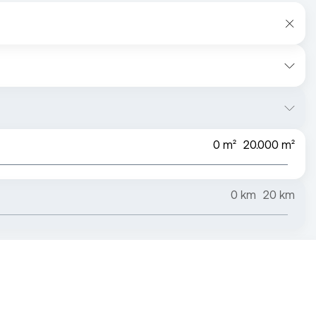
0
m²
20.000
m²
0
km
20
km