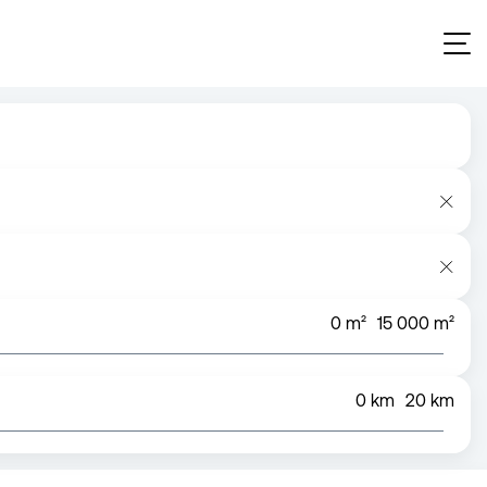
0
m²
15 000
m²
0
km
20
km