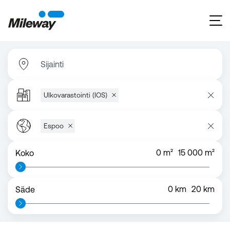
Sijainti
Ulkovarastointi (IOS)
Espoo
0
m²
15 000
m²
Koko
0
km
20
km
Säde