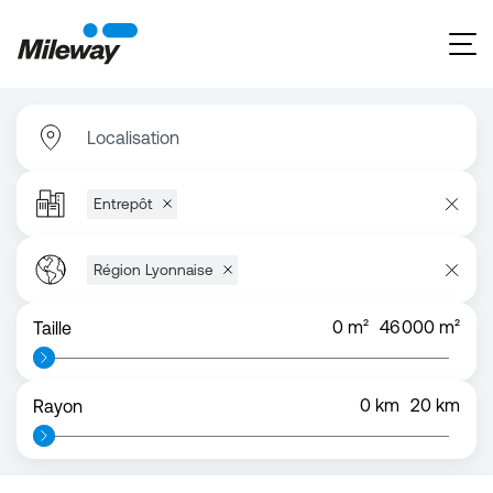
Localisation
Entrepôt
Région Lyonnaise
0
m²
46 000
m²
Taille
0
km
20
km
Rayon