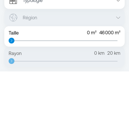
Typologie
Région
0
m²
46 000
m²
Taille
0
km
20
km
Rayon