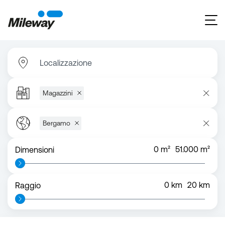
Localizzazione
Magazzini
Bergamo
0
m²
51.000
m²
Dimensioni
0
km
20
km
Raggio