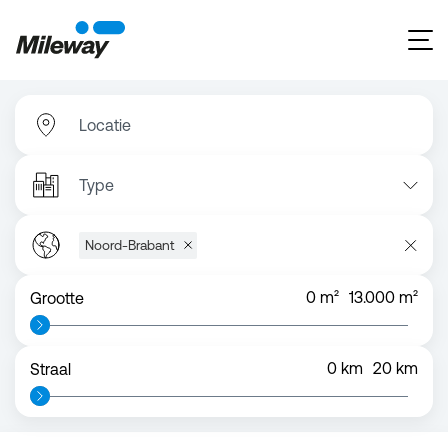
Locatie
Type
Noord-Brabant
0
m²
13.000
m²
Grootte
0
km
20
km
Straal