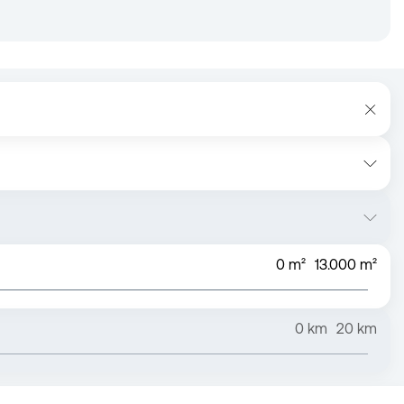
0
m²
13.000
m²
0
km
20
km