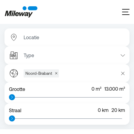
Locatie
Type
Noord-Brabant
0
m²
13.000
m²
Grootte
0
km
20
km
Straal