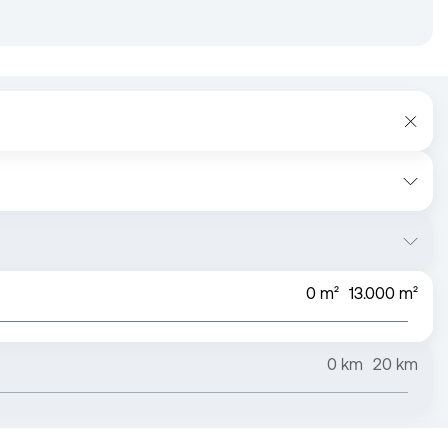
0
m²
13.000
m²
0
km
20
km