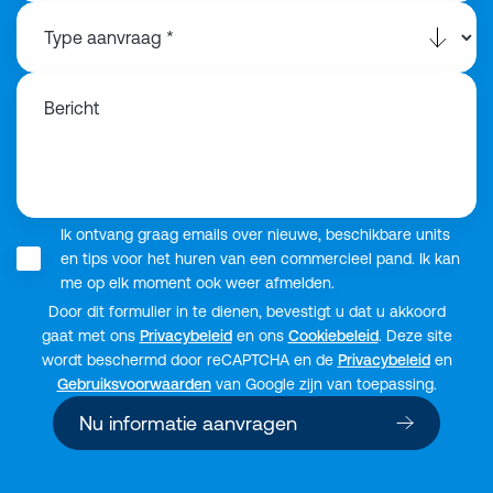
Bericht
Ik ontvang graag emails over nieuwe, beschikbare units
en tips voor het huren van een commercieel pand. Ik kan
me op elk moment ook weer afmelden.
Door dit formulier in te dienen, bevestigt u dat u akkoord
gaat met ons
Privacybeleid
en ons
Cookiebeleid
. Deze site
wordt beschermd door reCAPTCHA en de
Privacybeleid
en
Gebruiksvoorwaarden
van Google zijn van toepassing.
Nu informatie aanvragen