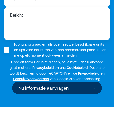
Bericht
Ik ontvang graag emails over nieuwe, beschikbare units
en tips voor het huren van een commercieel pand. Ik kan
me op elk moment ook weer afmelden.
Door dit formulier in te dienen, bevestigt u dat u akkoord
gaat met ons
Privacybeleid
en ons
Cookiebeleid
. Deze site
wordt beschermd door reCAPTCHA en de
Privacybeleid
en
Gebruiksvoorwaarden
van Google zijn van toepassing.
Nu informatie aanvragen