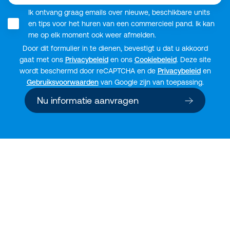
Ik ontvang graag emails over nieuwe, beschikbare units
en tips voor het huren van een commercieel pand. Ik kan
me op elk moment ook weer afmelden.
Door dit formulier in te dienen, bevestigt u dat u akkoord
gaat met ons
Privacybeleid
en ons
Cookiebeleid
. Deze site
wordt beschermd door reCAPTCHA en de
Privacybeleid
en
Gebruiksvoorwaarden
van Google zijn van toepassing.
Nu informatie aanvragen