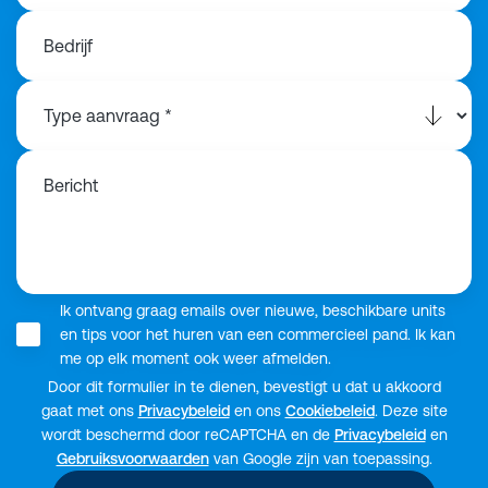
Bedrijf
Bericht
Ik ontvang graag emails over nieuwe, beschikbare units
en tips voor het huren van een commercieel pand. Ik kan
me op elk moment ook weer afmelden.
Door dit formulier in te dienen, bevestigt u dat u akkoord
gaat met ons
Privacybeleid
en ons
Cookiebeleid
. Deze site
wordt beschermd door reCAPTCHA en de
Privacybeleid
en
Gebruiksvoorwaarden
van Google zijn van toepassing.