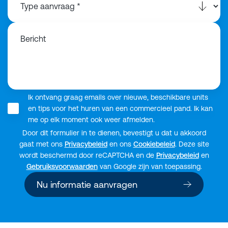
Bericht
Ik ontvang graag emails over nieuwe, beschikbare units
en tips voor het huren van een commercieel pand. Ik kan
me op elk moment ook weer afmelden.
Door dit formulier in te dienen, bevestigt u dat u akkoord
gaat met ons
Privacybeleid
en ons
Cookiebeleid
. Deze site
wordt beschermd door reCAPTCHA en de
Privacybeleid
en
Gebruiksvoorwaarden
van Google zijn van toepassing.
Nu informatie aanvragen