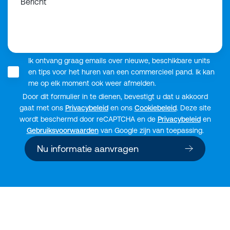
Bericht
Ik ontvang graag emails over nieuwe, beschikbare units
en tips voor het huren van een commercieel pand. Ik kan
me op elk moment ook weer afmelden.
Door dit formulier in te dienen, bevestigt u dat u akkoord
gaat met ons
Privacybeleid
en ons
Cookiebeleid
. Deze site
wordt beschermd door reCAPTCHA en de
Privacybeleid
en
Gebruiksvoorwaarden
van Google zijn van toepassing.
Nu informatie aanvragen