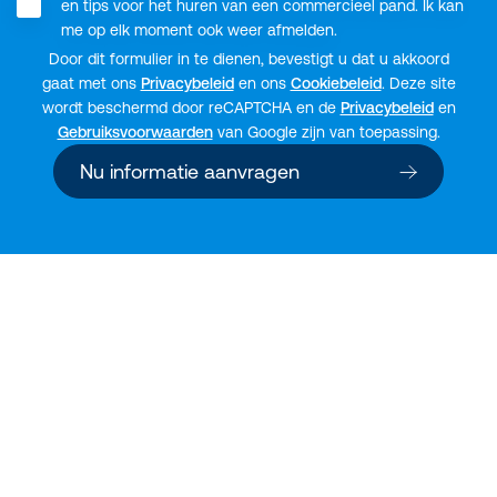
en tips voor het huren van een commercieel pand. Ik kan
me op elk moment ook weer afmelden.
Door dit formulier in te dienen, bevestigt u dat u akkoord
gaat met ons
Privacybeleid
en ons
Cookiebeleid
. Deze site
wordt beschermd door reCAPTCHA en de
Privacybeleid
en
Gebruiksvoorwaarden
van Google zijn van toepassing.
Nu informatie aanvragen