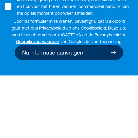
en tips voor het huren van een commercieel pand. Ik kan
me op elk moment ook weer afmelden.
Door dit formulier in te dienen, bevestigt u dat u akkoord
gaat met ons
Privacybeleid
en ons
Cookiebeleid
. Deze site
wordt beschermd door reCAPTCHA en de
Privacybeleid
en
Gebruiksvoorwaarden
van Google zijn van toepassing.
Nu informatie aanvragen