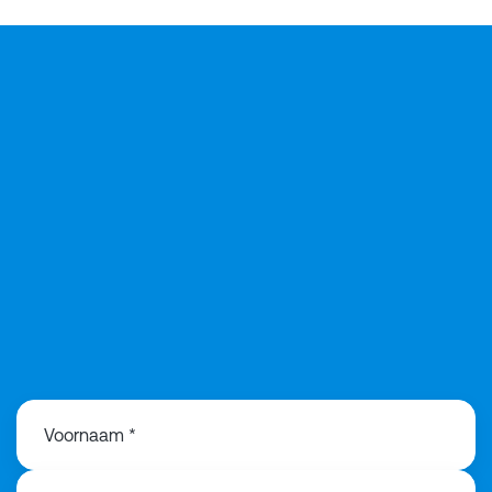
06-30682718
Voornaam *