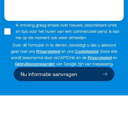
Ik ontvang graag emails over nieuwe, beschikbare units
en tips voor het huren van een commercieel pand. Ik kan
me op elk moment ook weer afmelden.
Door dit formulier in te dienen, bevestigt u dat u akkoord
gaat met ons
Privacybeleid
en ons
Cookiebeleid
. Deze site
wordt beschermd door reCAPTCHA en de
Privacybeleid
en
Gebruiksvoorwaarden
van Google zijn van toepassing.
Nu informatie aanvragen