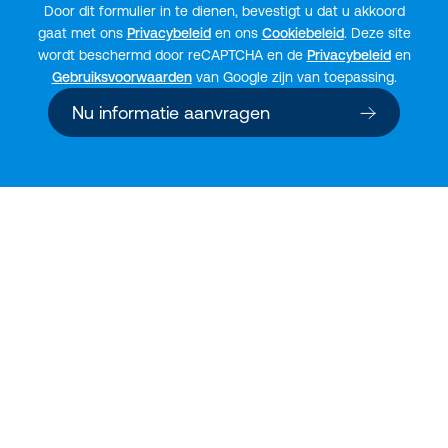
Door dit formulier in te dienen, bevestigt u dat u akkoord
gaat met ons
Privacybeleid
en ons
Cookiebeleid
. Deze site
wordt beschermd door reCAPTCHA en de
Privacybeleid
en
Gebruiksvoorwaarden
van Google zijn van toepassing.
Nu informatie aanvragen