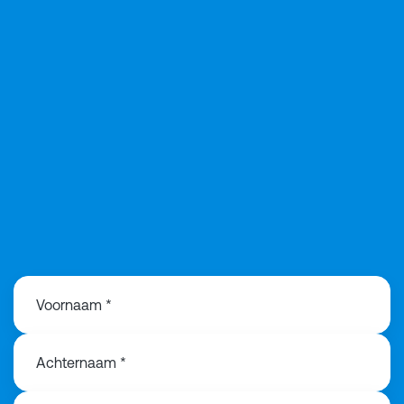
+31613286639
Voornaam *
Achternaam *