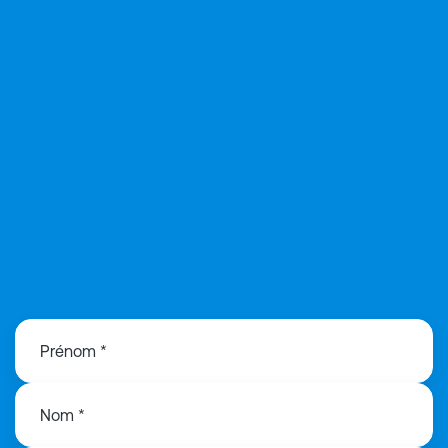
08 05 54 37 43
Prénom *
Nom *