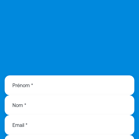
08 05 54 37 43
Prénom *
Nom *
Email *