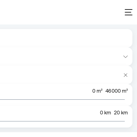
0
m²
46 000
m²
0
km
20
km