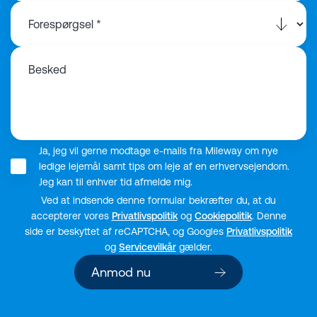
Besked
Ja, jeg vil gerne modtage e-mails fra Mileway om nye
ledige lejemål samt tips om leje af en erhvervsejendom.
Jeg kan til enhver tid afmelde mig.
Ved at indsende denne formular bekræfter du, at du
accepterer vores
Privatlivspolitik
og
Cookiepolitik
. Denne
side er beskyttet af reCAPTCHA, og Googles
Privatlivspolitik
og
Servicevilkår
gælder.
Anmod nu