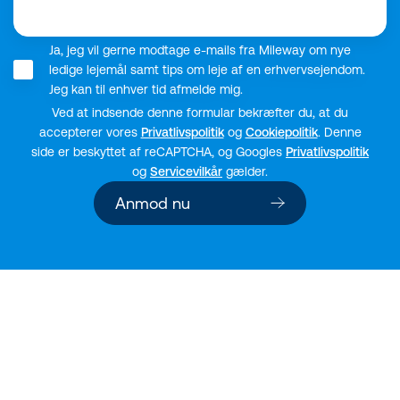
Ja, jeg vil gerne modtage e-mails fra Mileway om nye
ledige lejemål samt tips om leje af en erhvervsejendom.
Jeg kan til enhver tid afmelde mig.
Ved at indsende denne formular bekræfter du, at du
accepterer vores
Privatlivspolitik
og
Cookiepolitik
. Denne
side er beskyttet af reCAPTCHA, og Googles
Privatlivspolitik
og
Servicevilkår
gælder.
Anmod nu