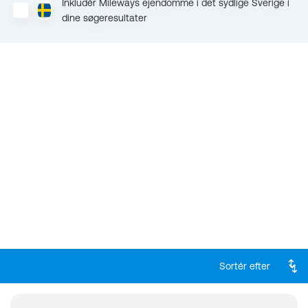
Inkludér Mileways ejendomme i det sydlige Sverige i
dine søgeresultater