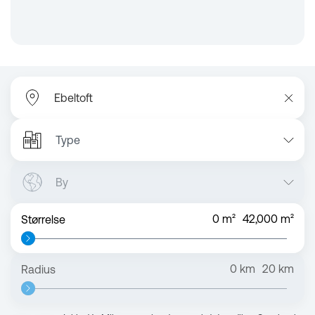
Type
By
0
m²
42,000
m²
Størrelse
0
km
20
km
Radius