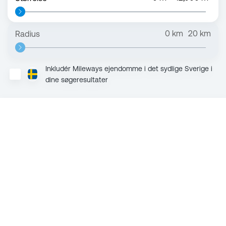
0
km
20
km
Radius
Inkludér Mileways ejendomme i det sydlige Sverige i
dine søgeresultater