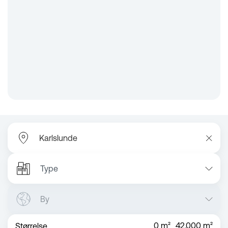
Type
By
0
m²
42,000
m²
Størrelse