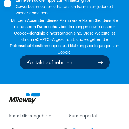
Einheiten sowie Tipps zur Anmietung von
Gewerbeimmobilien erhalten. Ich kann mich jederzeit
wieder abmelden.
Mit dem Absenden dieses Formulars erklären Sie, dass Sie
mit unseren
Datenschutzbestimmungen
sowie unserer
Cookie-Richtlinie
einverstanden sind. Diese Website ist
durch reCAPTCHA geschützt, und es gelten die
Datenschutzbestimmungen
und
Nutzungsbedingungen
von
Google.
Kontakt aufnehmen
Immobilienangebote
Kundenportal