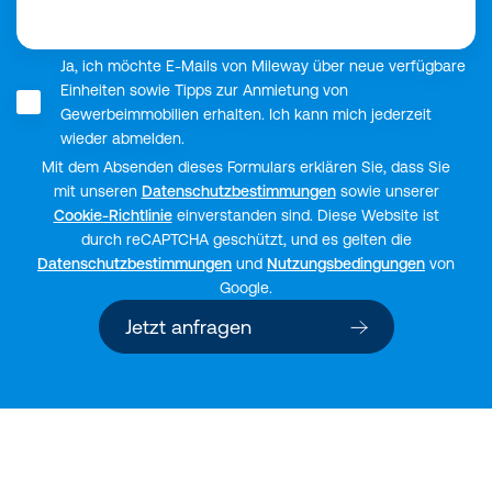
Ja, ich möchte E-Mails von Mileway über neue verfügbare
Einheiten sowie Tipps zur Anmietung von
Gewerbeimmobilien erhalten. Ich kann mich jederzeit
wieder abmelden.
Mit dem Absenden dieses Formulars erklären Sie, dass Sie
mit unseren
Datenschutzbestimmungen
sowie unserer
Cookie-Richtlinie
einverstanden sind. Diese Website ist
durch reCAPTCHA geschützt, und es gelten die
Datenschutzbestimmungen
und
Nutzungsbedingungen
von
Google.
Jetzt anfragen