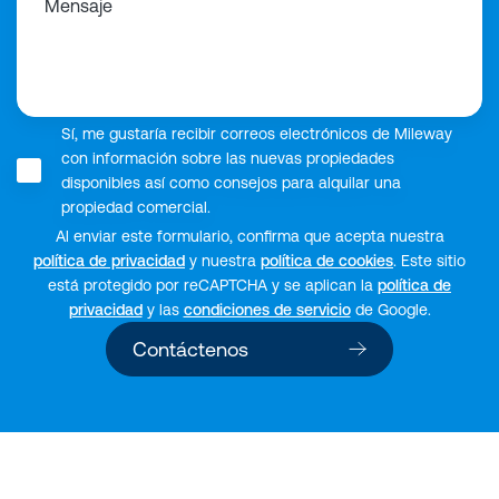
Mensaje
Sí, me gustaría recibir correos electrónicos de Mileway
con información sobre las nuevas propiedades
disponibles así como consejos para alquilar una
propiedad comercial.
Al enviar este formulario, confirma que acepta nuestra
política de privacidad
y nuestra
política de cookies
. Este sitio
está protegido por reCAPTCHA y se aplican la
política de
privacidad
y las
condiciones de servicio
de Google.
Contáctenos