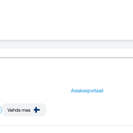
Asiakasportaali
Vaihda maa