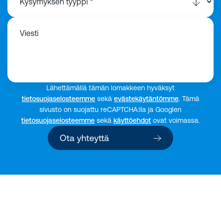
Viesti
Lähettämällä tämän lomakkeen hyväksyt
tietosuojaselosteemme
sekä
evästekäytäntömme
. Tämä
sivusto on suojattu reCAPTCHA:lla ja Googlen
tietosuojaselosteemme
sekä
käyttöehdot
ovat voimassa.
Ota yhteyttä