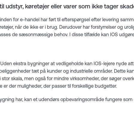
il udstyr, køretøjer eller varer som ikke tager skade
inden for e-handel har ført til efterspørgsel efter levering samm
etøjer, når de ikke er i brug. Derudover har forstyrrelser og ur
ilpasses de sæsonmæssige behov. I disse tilfælde kan IOS udgøre
 Uden ekstra bygninger at vedligeholde kan IOS-lejere nyde attr
 beliggenheder tæt på kunder og industrielle områder. Dette k
s i stor skala, men også for mindre virksomheder, der søger ove
er der muligheder, der passer til forskellige budgetter.
bygning har, kan et udendørs opbevaringsområde fungere som e