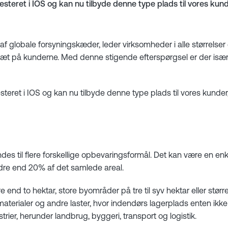
eret i IOS og kan nu tilbyde denne type plads til vores kunde
 globale forsyningskæder, leder virksomheder i alle størrelser
 tæt på kunderne. Med denne stigende efterspørgsel er der is
ret i IOS og kan nu tilbyde denne type plads til vores kunder,
des til flere forskellige opbevaringsformål. Det kan være en en
indre end 20% af det samlede areal.
 to hektar, store byområder på tre til syv hektar eller større 
materialer og andre laster, hvor indendørs lagerplads enten ikke 
ustrier, herunder landbrug, byggeri, transport og logistik.