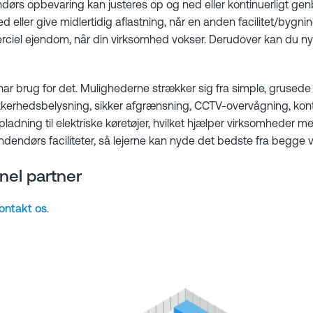
endørs opbevaring kan justeres op og ned eller kontinuerligt g
ler give midlertidig aflastning, når en anden facilitet/bygni
rciel ejendom, når din virksomhed vokser. Derudover kan du nyd
 har brug for det. Mulighederne strækker sig fra simple, grused
kkerhedsbelysning, sikker afgrænsning, CCTV-overvågning, kont
dning til elektriske køretøjer, hvilket hjælper virksomheder me
endørs faciliteter, så lejerne kan nyde det bedste fra begge 
nel partner
ontakt os
.