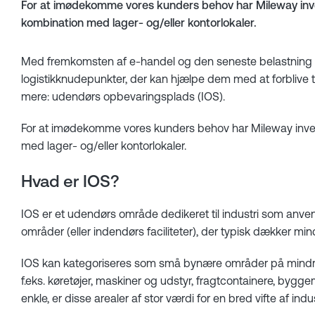
For at imødekomme vores kunders behov har Mileway invest
kombination med lager- og/eller kontorlokaler.
Med fremkomsten af e-handel og den seneste belastning af
logistikknudepunkter, der kan hjælpe dem med at forblive
mere: udendørs opbevaringsplads (IOS).
For at imødekomme vores kunders behov har Mileway investe
med lager- og/eller kontorlokaler.
Hvad er IOS?
IOS er et udendørs område dedikeret til industri som anven
områder (eller indendørs faciliteter), der typisk dækker m
IOS kan kategoriseres som små bynære områder på mindre end
f.eks. køretøjer, maskiner og udstyr, fragtcontainere, bygge
enkle, er disse arealer af stor værdi for en bred vifte af ind