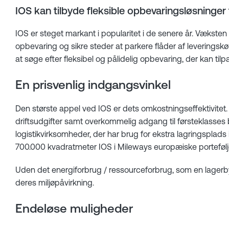
IOS kan tilbyde fleksible opbevaringsløsninger t
IOS er steget markant i popularitet i de senere år. Væksten 
opbevaring og sikre steder at parkere flåder af leveringskør
at søge efter fleksibel og pålidelig opbevaring, der kan t
En prisvenlig indgangsvinkel
Den største appel ved IOS er dets omkostningseffektivitet.
driftsudgifter samt overkommelig adgang til førsteklasses
logistikvirksomheder, der har brug for ekstra lagringsplad
700.000 kvadratmeter IOS i Mileways europæiske portefølje 
Uden det energiforbrug / ressourceforbrug, som en lager
deres miljøpåvirkning.
Endeløse muligheder