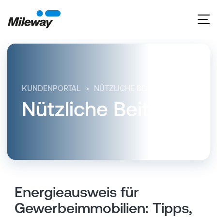
KUNDENPORTAL
NÜTZLICHE BEITRÄGE
ENERGIE
Nützliche Beiträge
Energieausweis für
Gewerbeimmobilien: Tipps,