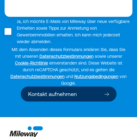
Ja, ich möchte E-Mails von Mileway über neue verfügbare
Einheiten sowie Tipps zur Anmietung von
Gewerbeimmobilien erhalten. Ich kann mich jederzeit
wieder abmelden.
Mit dem Absenden dieses Formulars erklären Sie, dass Sie
mit unseren
Datenschutzbestimmungen
sowie unserer
Cookie-Richtlinie
einverstanden sind. Diese Website ist
durch reCAPTCHA geschützt, und es gelten die
Datenschutzbestimmungen
und
Nutzungsbedingungen
von
Google.
Kontakt aufnehmen