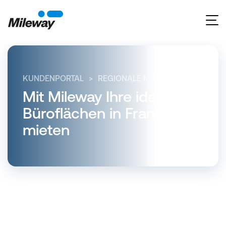
KUNDENPORTAL
REGIONALE MÄRKTE
HESSEN
Mit Mileway Ihre ideale
Büroflächen in Frankfurt
mieten