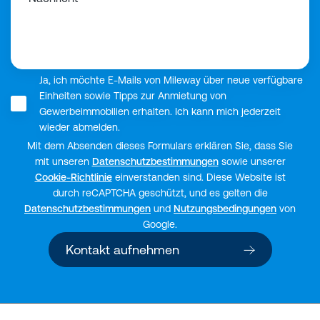
Ja, ich möchte E-Mails von Mileway über neue verfügbare
Einheiten sowie Tipps zur Anmietung von
Gewerbeimmobilien erhalten. Ich kann mich jederzeit
wieder abmelden.
Mit dem Absenden dieses Formulars erklären Sie, dass Sie
mit unseren
Datenschutzbestimmungen
sowie unserer
Cookie-Richtlinie
einverstanden sind. Diese Website ist
durch reCAPTCHA geschützt, und es gelten die
Datenschutzbestimmungen
und
Nutzungsbedingungen
von
Google.
Kontakt aufnehmen